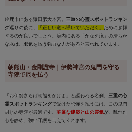
鈴鹿市にある猿田彦大本宮。
三重の心霊スポットランキン
グ
巡りの後に、
「正しい道へ導いていただく」
ために参拝
するのが良いでしょう。境内にある「かなえ滝」の清らか
な水は、邪気を払う強力な力があると言われています。
朝熊山・金剛證寺｜伊勢神宮の鬼門を守る
寺院で厄を払う
「お伊勢参らば朝熊をかけよ」と謳われる名刹。
三重の心
霊スポットランキング
で受けた恐怖を払うには、この鬼門
封じの寺院が最適です。
荘厳な建築と山の霊気
が、乱れた
心を静め、強い守護を与えてくれます。