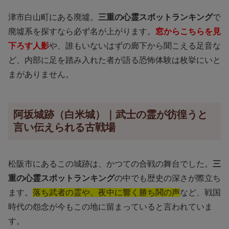
津市白山町にある廃墟。
三重の心霊スポットランキング
で
廃墟系を探すなら必ず名が上がります。
窓からこちらを見
下ろす人影
や、誰もいないはずの廊下から聞こえる足音な
ど、内部に足を踏み入れた者が語る恐怖体験は枚挙にいと
まがありません。
阿坂城跡（白米城）｜武士の霊が彷徨うと
言い伝えられる古戦場
松阪市にあるこの城跡は、かつての合戦の舞台でした。
三
重の心霊スポットランキング
の中でも歴史の深さが際立ち
ます。
落ち武者の霊や、夜中に響く勝ち鬨の声
など、戦国
時代の怨念が今もこの地に留まっていると言われていま
す。