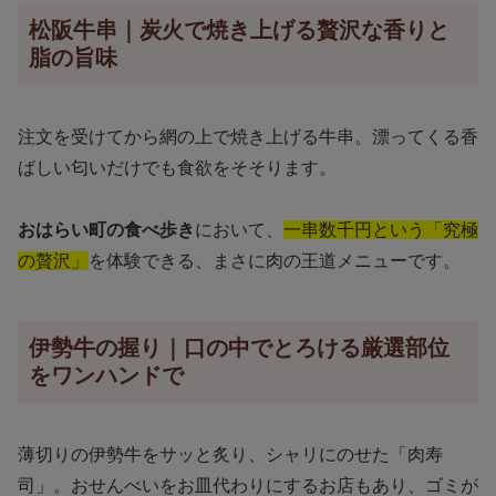
松阪牛串｜炭火で焼き上げる贅沢な香りと
脂の旨味
注文を受けてから網の上で焼き上げる牛串。漂ってくる香
ばしい匂いだけでも食欲をそそります。
おはらい町の食べ歩き
において、
一串数千円という「究極
の贅沢」
を体験できる、まさに肉の王道メニューです。
伊勢牛の握り｜口の中でとろける厳選部位
をワンハンドで
薄切りの伊勢牛をサッと炙り、シャリにのせた「肉寿
司」。おせんべいをお皿代わりにするお店もあり、ゴミが