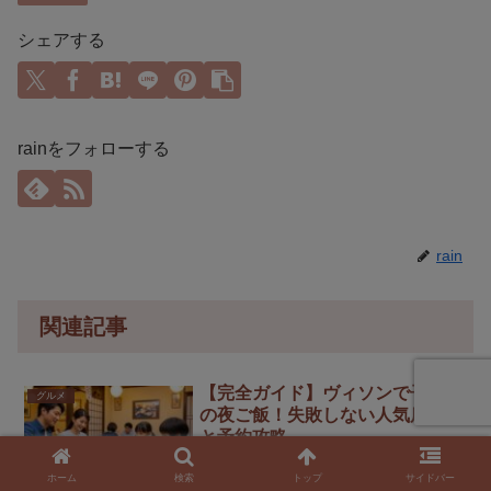
シェアする
rainをフォローする
rain
関連記事
【完全ガイド】ヴィソンで子連れ
グルメ
の夜ご飯！失敗しない人気店5選
と予約攻略
ヴィソンで子連れの夜ご飯を徹底攻略！
ホーム
検索
トップ
サイドバー
新兵衛屋など人気店5選、個室・座敷のあ