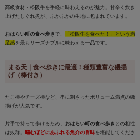
高級食材・松阪牛を手軽に味わえるのが魅力。甘辛く炊き
上げたしぐれ煮が、ふかふかの生地に包まれています。
おはらい町の食べ歩き
で、
「松阪牛を食べた！」という満
足感
を最もリーズナブルに味わえる一品です。
まる天｜食べ歩きに最適！種類豊富な磯揚
げ（棒付き）
たこ棒やチーズ棒など、串に刺さったボリューム満点の磯
揚げが人気です。
片手で持って歩けるため、
おはらい町の食べ歩き
との相性
は抜群。
噛むほどにあふれる魚介の旨味
を堪能してくださ