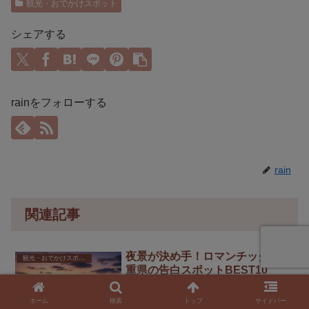
観光・おでかけスポット
シェアする
rainをフォローする
rain
関連記事
夜景が決め手！ロマンチックな三
観光・おでかけスポット
重県の告白スポットBEST10
【三重県の告白スポット】を徹底解説。
伊勢志摩スカイラインの絶景夜景、なば
ホーム
検索
トップ
サイドバー
なの里の光のトンネル、志摩地中海村の