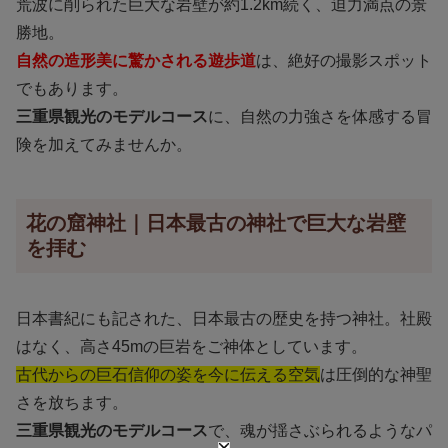
荒波に削られた巨大な岩壁が約1.2km続く、迫力満点の景
勝地。
自然の造形美に驚かされる遊歩道
は、絶好の撮影スポット
でもあります。
三重県観光のモデルコース
に、自然の力強さを体感する冒
険を加えてみませんか。
花の窟神社｜日本最古の神社で巨大な岩壁
を拝む
日本書紀にも記された、日本最古の歴史を持つ神社。社殿
はなく、高さ45mの巨岩をご神体としています。
古代からの巨石信仰の姿を今に伝える空気
は圧倒的な神聖
さを放ちます。
三重県観光のモデルコース
で、魂が揺さぶられるようなパ