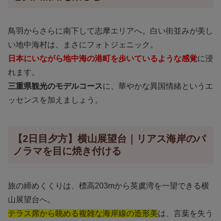
鳥羽からさらに南下して志摩エリアへ。白い街並みが美し
い地中海村は、まさにフォトジェニック。
日本にいながら地中海の港町を歩いているような感覚
に浸
れます。
三重県観光のモデルコース
に、華やかな異国情緒というエ
ッセンスを加えましょう。
【2日目夕方】横山展望台｜リアス海岸のパ
ノラマを目に焼き付ける
旅の締めくくりは、標高203mから英虞湾を一望できる横
山展望台へ。
テラス席から眺める複雑な海岸線の造形美
は、言葉を失う