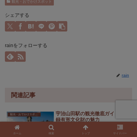
観光・おでかけスポット
シェアする
rainをフォローする
rain
関連記事
宇治山田駅の観光徹底ガイド｜登
観光・おでかけスポット
録有形文化財の魅力
2026年最新！「宇治山田駅の観光」の魅
力を徹底解説。登録有形文化財に指定さ
ホーム
検索
トップ
サイドバー
れた昭和モダンの駅舎の見どころ7選、地