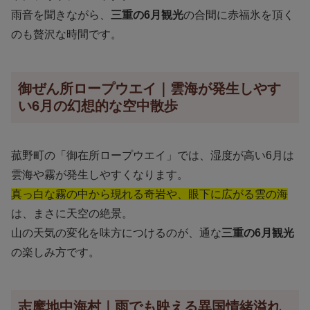
雨音を聞きながら、
三重の6月観光
の合間に赤福氷を頂く
のも贅沢な時間です。
御ぜん所ロープウエイ｜雲海が発生しやす
い6月の幻想的な空中散歩
菰野町の「御在所ロープウエイ」では、湿度が高い6月は
雲海や霧が発生しやすくなります。
真っ白な霧の中から現れる奇岩や、眼下に広がる雲の海
は、まさに天空の絶景。
山の天気の変化を味方につけるのが、通な
三重の6月観光
の楽しみ方です。
志摩地中海村｜雨でも映える異国情緒溢れ