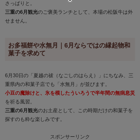
さっぱりと。
三重の6月観光
のご褒美ランチとして、本場の松阪牛は外
せません。
お多福餅や水無月｜6月ならではの縁起物和
菓子を求めて
6月30日の「夏越の祓（なごしのはらえ）」にちなみ、三
重県内の和菓子店でも「水無月」が並びます。
小豆の魔除けと、氷を模したういろうで半年間の無病息災
を祈る風習。
三重の6月観光
のお土産として、この時期だけの和菓子を
探すのも粋な楽しみです。
スポンサーリンク