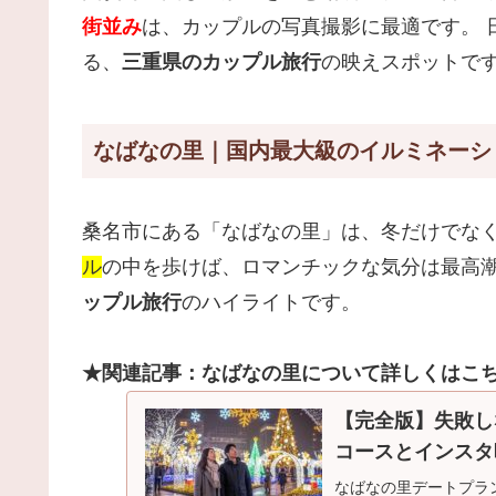
街並み
は、カップルの写真撮影に最適です。 
る、
三重県のカップル旅行
の映えスポットで
なばなの里｜国内最大級のイルミネーシ
桑名市にある「なばなの里」は、冬だけでな
ル
の中を歩けば、ロマンチックな気分は最高潮
ップル旅行
のハイライトです。
★関連記事：なばなの里について詳しくはこ
【完全版】失敗し
コースとインスタ
なばなの里デートプラ