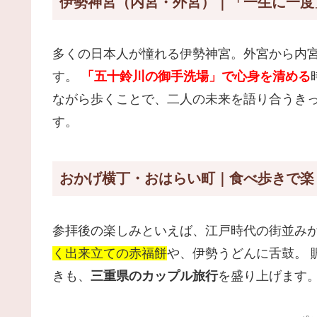
伊勢神宮（内宮・外宮）｜「一生に一度
多くの日本人が憧れる伊勢神宮。外宮から内
す。
「五十鈴川の御手洗場」で心身を清める
ながら歩くことで、二人の未来を語り合うき
す。
おかげ横丁・おはらい町｜食べ歩きで楽
参拝後の楽しみといえば、江戸時代の街並み
く出来立ての赤福餅
や、伊勢うどんに舌鼓。 
きも、
三重県のカップル旅行
を盛り上げます