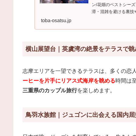
ン/花畑のベストシー
滞・混雑を避ける裏技
最高のデートを計画し
toba-osatsu.jp
横山展望台｜英虞湾の絶景をテラスで眺
志摩エリアを一望できるテラスは、多くの恋
ーヒーを片手にリアス式海岸を眺める
時間は
三重県のカップル旅行
を楽しめます。
鳥羽水族館｜ジュゴンに出会える国内屈