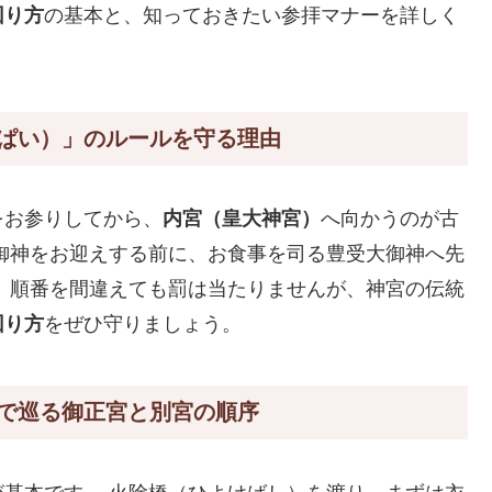
回り方
の基本と、知っておきたい参拝マナーを詳しく
ぱい）」のルールを守る理由
をお参りしてから、
内宮（皇大神宮）
へ向かうのが古
御神をお迎えする前に、お食事を司る豊受大御神へ先
 順番を間違えても罰は当たりませんが、神宮の伝統
回り方
をぜひ守りましょう。
で巡る御正宮と別宮の順序