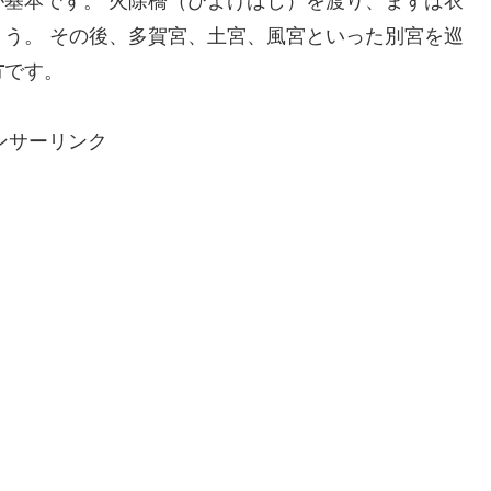
が基本です。 火除橋（ひよけばし）を渡り、まずは衣
う。 その後、多賀宮、土宮、風宮といった別宮を巡
方
です。
ンサーリンク