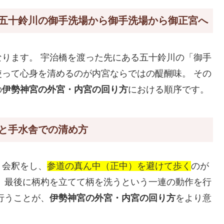
五十鈴川の御手洗場から御手洗場から御正宮へ
なります。 宇治橋を渡った先にある五十鈴川の「御手
って心身を清めるのが内宮ならではの醍醐味。 その
の
伊勢神宮の外宮・内宮の回り方
における順序です。
と手水舎での清め方
く会釈をし、
参道の真ん中（正中）を避けて歩く
のが
、最後に柄杓を立てて柄を洗うという一連の動作を行
行うことが、
伊勢神宮の外宮・内宮の回り方
をより意